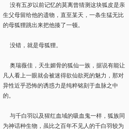
没有五岁以前记忆的莫离曾猜测这块狐皮是亲
生父母留给他的遗物，直至某天，一条生猛无比
的母狐狸跳出来把他揍了一顿。
没错，就是母狐狸。
奥瑞薇佳，天生媚骨的狐仙一族，据说有能让
凡人看上一眼就会被迷得欲仙欲死的魅力，那对
异性近乎恐怖的诱惑力是纯粹铭刻于血脉之中
的。
与千白羽以及猩红血域的吸血鬼一样，狐族同
为神话种生物，虽比之百年不见人的千白羽较为