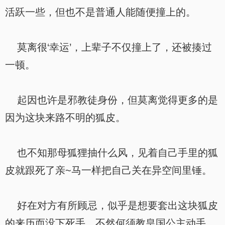
活跃一些，但也不是普通人能随便撞上的。
莫离很‘幸运’，上辈子不仅撞上了，还被揍过
一顿。
起因也许是邪教徒身份，但莫离觉得更多的是
因为这块来路不明的狐皮。
也不知那母狐狸抽什么风，见着自己手里的狐
皮就跟死了亲~马一样把自己关在异空间里锤。
好在对方有所顾忌，似乎是想要套出这块狐皮
的来历而没下死手，不然何须教皇国公主动手，