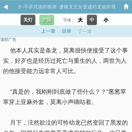
8~不讲武德的狐狸 遭银龙王女变成幼龙姬的我
关灯
护眼
大
中
小
字体：
上一章
目录
下一章
顶部广告
他本人其实是条龙，莫离很快便接受了这个事
实，好歹也是经历过死亡与重生的人，两世为人
的他接受能力远非常人可比。
“真是的，我刚刚到底做了些什么？？”窸窸窣
窣穿上亚麻外套，莫离小声嘀咕着。
月下，泫然欲泣的可怜幼龙已然变回了黑发的