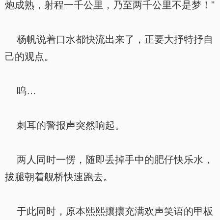
炮成熟，射程一千公里，乃至两千公里不是梦！"
杨帆说着口水都快流出来了，正要大抒特抒自
己的观点。
呜…
刺耳的警报声突然响起。
两人同时一愣，随即丢掉手中的肥仔快乐水，
拔腿朝着舰桥快速跑去。
于此同时，原本熙熙攘攘充满欢声笑语的甲板