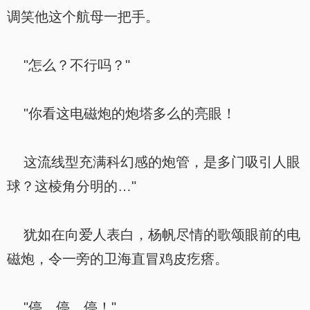
调笑他这个航母一把手。
"怎么？不行吗？"
"你看这电磁炮的炮塔多么的亮眼！
这流线型充满科幻感的炮管，是多门吸引人眼
球？这棱角分明的…"
犹如在向爱人表白，杨帆尽情的歌颂眼前的电
磁炮，令一旁的卫海直冒鸡皮疙瘩。
"停，停，停！"