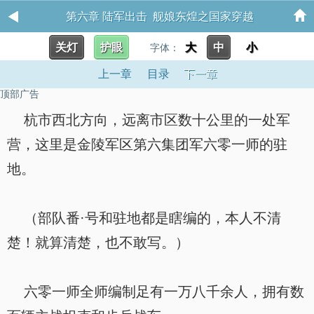
第六章 陆军出击 舰娘东煌之国家穿越
关灯
护眼
大
中
小
字体：
上一章
目录
下一章
顶部广告
杭市西北方向，远离市区数十公里的一处军
营，这里是金陵军区第六集团军六零一师的驻
地。
（部队番·号和驻地都是瞎编的，本人不清
楚！就算清楚，也不敢写。）
六零一师全师编制足有一万八千余人，拥有数