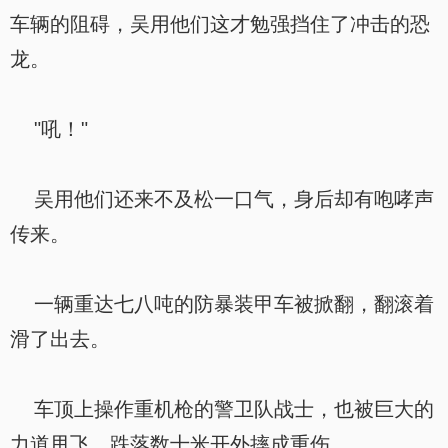
车辆的阻碍，吴用他们这才勉强挡住了冲击的恐
龙。
"吼！"
吴用他们还来不及松一口气，身后却有咆哮声
传来。
一辆重达七八吨的防暴装甲车被掀翻，翻滚着
滑了出去。
车顶上操作重机枪的警卫队战士，也被巨大的
力道甩飞，跌落数十米开外摔成重伤。