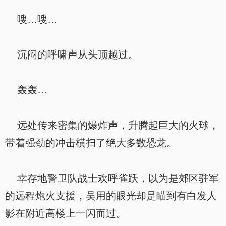
嗖…嗖…
沉闷的呼啸声从头顶越过。
轰轰…
远处传来密集的爆炸声，升腾起巨大的火球，
带着强劲的冲击横扫了绝大多数恐龙。
幸存地警卫队战士欢呼雀跃，以为是郊区驻军
的远程炮火支援，吴用的眼光却是瞄到有白发人
影在附近高楼上一闪而过。