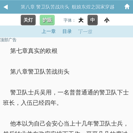
第八章 警卫队苦战街头 舰娘东煌之国家穿越
关灯
护眼
大
中
小
字体：
上一章
目录
下一章
顶部广告
第七章真实的欧根
第八章警卫队苦战街头
警卫队士兵吴用，一名普普通通的警卫队下士
班长，入伍已经四年。
他本以为自己会安心当上十几年警卫队士兵，